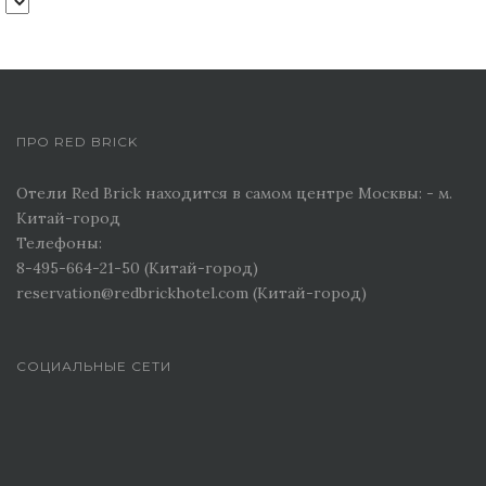
ПРО RED BRICK
Отели Red Brick находится в самом центре Москвы: - м.
Китай-город
Телефоны:
8-495-664-21-50 (Китай-город)
reservation@redbrickhotel.com (Китай-город)
СОЦИАЛЬНЫЕ СЕТИ