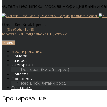
«Отель Red Brick», Москва – официальный са
Отель Red Brick Пресня
+7 (989) 581-16-19
Москва, Ул.Рочдельская 15, стр 22
Menu
Бронирование
Номера
Галерея
Рестораны
Ресторан (Китай-город)
Новости
Про отель
Red Brick Китай-Город
Связаться
Бронирование