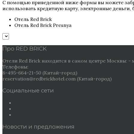
С помощью приведенной ниже формы вы можете забро
использовать кредитную карту, электронные деньги, 
Отель Red Brick
Отель Red Brick Presnya
Про RED BRICK
Отели Red Brick находится в самом центре Москвы: - 
Телефоны:
8-495-664-21-50 (Китай-город)
reservation@redbrickhotel.com (Китай-город)
Социальные сети
Новости и предложения