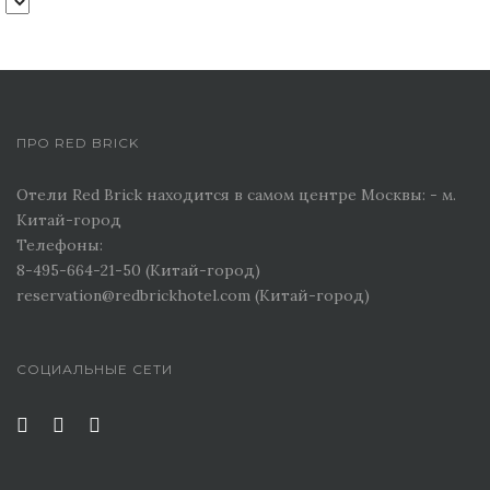
ПРО RED BRICK
Отели Red Brick находится в самом центре Москвы: - м.
Китай-город
Телефоны:
8-495-664-21-50 (Китай-город)
reservation@redbrickhotel.com (Китай-город)
СОЦИАЛЬНЫЕ СЕТИ