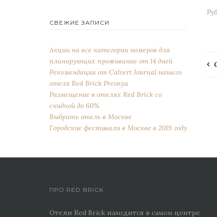
Ру
СВЕЖИЕ ЗАПИСИ
Акции на все категории номеров для
планирующих проживание от 14 дней
Рекомендация от Сalvert Journal нашего
отеля Red Brick Presnya
Размещение в отелях Red Brick со
скидкой до 60%
Выбрать отель в Москве
Городские фестивали в Москве в 2019 году
ПРО RED BRICK
Отели Red Brick находится в самом центре