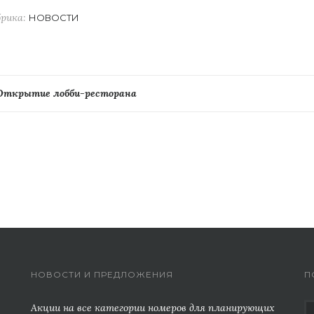
брика:
НОВОСТИ
Навигация
Открытие лобби-ресторана
по
записям
НОВОСТИ И ПРЕДЛОЖЕНИЯ
П
Акции на все категории номеров для планирующих
Н