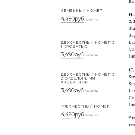
Вы
СЕМЕЙНЫЙ НОМЕР
Из
4,490руб.
за ночь
2.0
St
Su
La
ДВУХМЕСТНЫЙ НОМЕР С
1 КРОВАТЬЮ
Co
3,490руб.
за ночь
Jun
17
ДВУХМЕСТНЫЙ НОМЕР С
St
2 ОТДЕЛЬНЫМИ
КРОВАТЯМИ
Su
3,490руб.
La
за ночь
Co
Jun
ТРЕХМЕСТНЫЙ НОМЕР
4,490руб.
за ночь
Ут
re