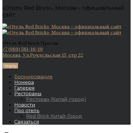
«Отель Red Brick», Москва – официальный
сайт
Отель Red Brick Пресня
+7 (989) 581-16-19
Москва, Ул.Рочдельская 15, стр 22
Menu
Бронирование
Номера
Галерея
Рестораны
Ресторан (Китай-город)
Новости
Про отель
Red Brick Китай-Город
Связаться