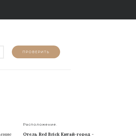
Расположение.
щение
Отель Red Brick Китай-город
-