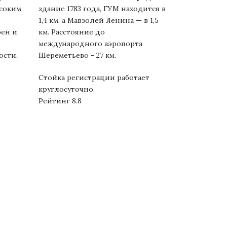
ысоким
здание 1783 года, ГУМ находится в
1,4 км, а Мавзолей Ленина — в 1,5
фен и
км. Расстояние до
международного аэропорта
ости.
Шереметьево - 27 км.
Стойка регистрации работает
круглосуточно.
Рейтинг 8.8