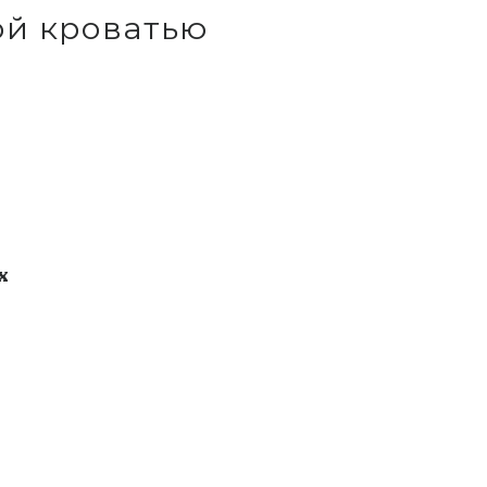
ой кроватью
х