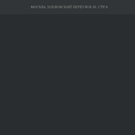
Skip
МОСКВА, ХОХЛОВСКИЙ ПЕРЕУЛОК 10, СТР.6
to
content