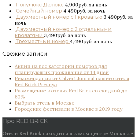
4,900руб.
за ночь
Полулюкс Делюкс
4,490руб.
за ночь
Семейный номер
3,490руб.
за
Двухместный номер с 1 кроватью
ночь
Двухместный номер с 2 отдельными
3,490руб.
за ночь
кроватями
4,490руб.
за ночь
Трехместный номер
Свежие записи
Акции на все категории номеров для
планирующих проживание от 14 дней
Рекомендация от Сalvert Journal нашего отеля
Red Brick Presnya
Размещение в отелях Red Brick со скидкой до
60%
Выбрать отель в Москве
Городские фестивали в Москве в 2019 году
Про RED BRICK
Отели Red Brick находится в самом центре Москвы: -