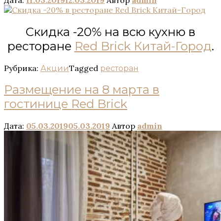
Скидка -20% на всю кухню в
ресторане
Red Brick Китай-Город
.
Рубрика:
Tagged
Акции
ресторан
Размещение на 8 марта в
гостинице Red Brick
Дата:
05.03.2019
05.03.2019
Автор
admin