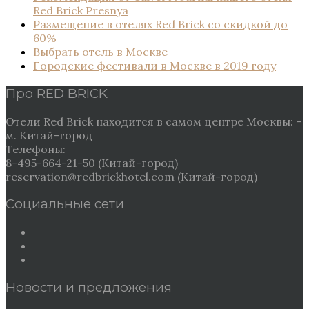
Red Brick Presnya
Размещение в отелях Red Brick со скидкой до
60%
Выбрать отель в Москве
Городские фестивали в Москве в 2019 году
Про RED BRICK
Отели Red Brick находится в самом центре Москвы: -
м. Китай-город
Телефоны:
8-495-664-21-50 (Китай-город)
reservation@redbrickhotel.com (Китай-город)
Социальные сети
Новости и предложения