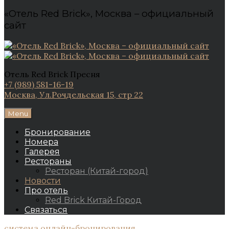
«Отель Red Brick», Москва – официальный
сайт
Отель Red Brick Пресня
+7 (989) 581-16-19
Москва, Ул.Рочдельская 15, стр 22
Menu
Бронирование
Номера
Галерея
Рестораны
Ресторан (Китай-город)
Новости
Про отель
Red Brick Китай-Город
Связаться
система онлайн-бронирования