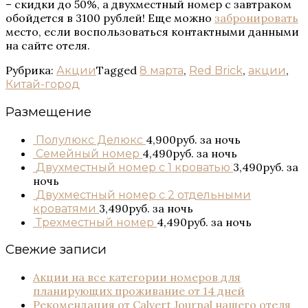
– скидки до 50%, а двухместный номер с завтраком
обойдется в 3100 рублей! Еще можно
забронировать
место, если воспользоваться контактными данными
на сайте
отеля.
Рубрика:
Tagged
,
,
,
Акции
8 марта
Red Brick
акции
Китай-город
Размещение
4,900руб.
за ночь
Полулюкс Делюкс
4,490руб.
за ночь
Семейный номер
3,490руб.
за
Двухместный номер с 1 кроватью
ночь
Двухместный номер с 2 отдельными
3,490руб.
за ночь
кроватями
4,490руб.
за ночь
Трехместный номер
Свежие записи
Акции на все категории номеров для
планирующих проживание от 14 дней
Рекомендация от Сalvert Journal нашего отеля