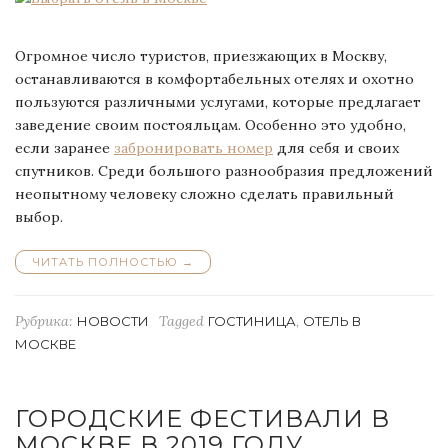
Огромное число туристов, приезжающих в Москву,
останавливаются в комфортабельных отелях и охотно
пользуются различными услугами, которые предлагает
заведение своим постояльцам. Особенно это удобно,
если заранее
забронировать номер
для себя и своих
спутников. Среди большого разнообразия предложений
неопытному человеку сложно сделать правильный
выбор.
ЧИТАТЬ ПОЛНОСТЬЮ
“ВЫБРАТЬ
→
ОТЕЛЬ
В
МОСКВЕ”
Рубрика:
Tagged
,
НОВОСТИ
ГОСТИНИЦА
ОТЕЛЬ В
МОСКВЕ
ГОРОДСКИЕ ФЕСТИВАЛИ В
МОСКВЕ В 2019 ГОДУ