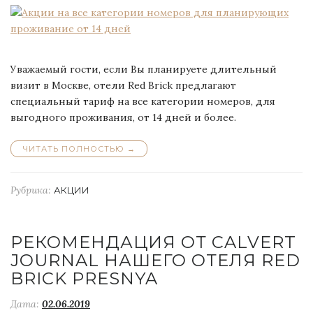
Уважаемый гости, если Вы планируете длительный
визит в Москве, отели Red Brick предлагают
специальный тариф на все категории номеров, для
выгодного проживания, от 14 дней и более.
ЧИТАТЬ ПОЛНОСТЬЮ
“АКЦИИ
→
НА
ВСЕ
КАТЕГОРИИ
Рубрика:
АКЦИИ
НОМЕРОВ
ДЛЯ
ПЛАНИРУЮЩИХ
ПРОЖИВАНИЕ
РЕКОМЕНДАЦИЯ ОТ СALVERT
ОТ
JOURNAL НАШЕГО ОТЕЛЯ RED
14
BRICK PRESNYA
ДНЕЙ”
Дата:
02.06.2019