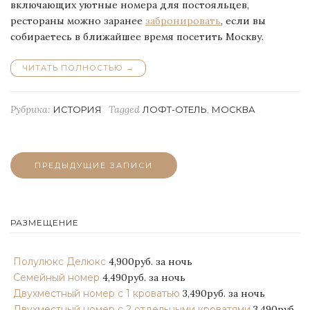
включающих уютные номера для постояльцев,
рестораны можно заранее
забронировать
, если вы
собираетесь в ближайшее время посетить Москву.
ЧИТАТЬ ПОЛНОСТЬЮ
“ГОРОДСКИЕ
→
ЛОФТ-
ОТЕЛИ
RED
Рубрика:
Tagged
,
ИСТОРИЯ
ЛОФТ-ОТЕЛЬ
МОСКВА
BRICK”
Навигация
ПРЕДЫДУЩИЕ ЗАПИСИ
по
записям
РАЗМЕЩЕНИЕ
Полулюкс Делюкс
4,900руб.
за ночь
Семейный номер
4,490руб.
за ночь
Двухместный номер с 1 кроватью
3,490руб.
за ночь
Двухместный номер с 2 отдельными кроватями
3,490руб.