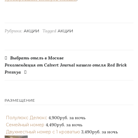
Рубрика:
Tagged
АКЦИИ
АКЦИИ
Навигация
Выбрать отель в Москве
Рекомендация от Сalvert Journal нашего отеля Red Brick
по
Presnya
записям
РАЗМЕЩЕНИЕ
Полулюкс Делюкс
4,900руб.
за ночь
Семейный номер
4,490руб.
за ночь
Двухместный номер с 1 кроватью
3,490руб.
за ночь