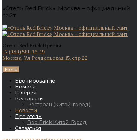
«Отель Red Brick», Москва – официальный
сайт
Отель Red Brick Пресня
+7 (989) 581-16-19
Москва, Ул.Рочдельская 15, стр 22
Menu
Бронирование
Номера
Галерея
Рестораны
Ресторан (Китай-город)
Новости
Про отель
Red Brick Китай-Город
Связаться
система онлайн-бронирования