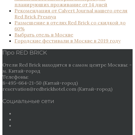
планирующих проживание от 14 дней
Рекомендация от Сalvert Journal нашего отеля
Red Brick Presnya
Размещение в отелях Red Brick со скидкой до
60%
Выбрать отель в Москве
Городские фестивали в Москве в 2019 году
Про RED BRICK
Отели Red Brick находится в самом центре Москвы: -
м. Китай-город
Телефоны:
8-495-664-21-50 (Китай-город)
reservation@redbrickhotel.com (Китай-город)
Социальные сети