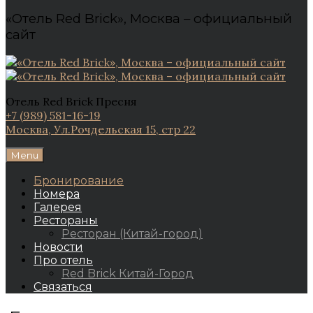
«Отель Red Brick», Москва – официальный
сайт
Отель Red Brick Пресня
+7 (989) 581-16-19
Москва, Ул.Рочдельская 15, стр 22
Menu
Бронирование
Номера
Галерея
Рестораны
Ресторан (Китай-город)
Новости
Про отель
Red Brick Китай-Город
Связаться