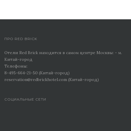
ПРО RED BRICK
Отели Red Brick находится в самом центре Москвы: - м.
Китай-город
Телефоны:
8-495-664-21-50 (Китай-город)
reservation@redbrickhotel.com (Китай-город)
СОЦИАЛЬНЫЕ СЕТИ