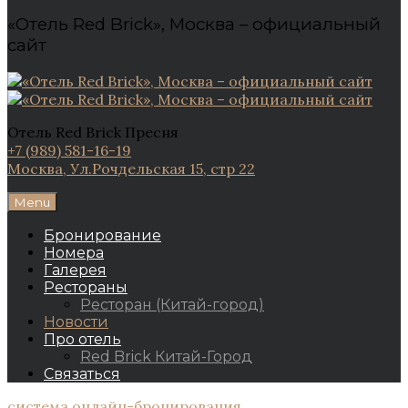
«Отель Red Brick», Москва – официальный
сайт
Отель Red Brick Пресня
+7 (989) 581-16-19
Москва, Ул.Рочдельская 15, стр 22
Menu
Бронирование
Номера
Галерея
Рестораны
Ресторан (Китай-город)
Новости
Про отель
Red Brick Китай-Город
Связаться
система онлайн-бронирования