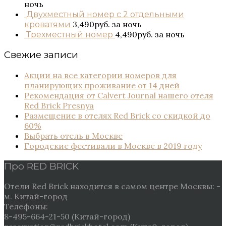
ночь
Двухместный номер с 2 отдельными
3,490руб.
за ночь
кроватями
4,490руб.
за ночь
Трехместный номер
Свежие записи
Акции на все категории номеров для
планирующих проживание от 14 дней
Рекомендация от Сalvert Journal нашего отеля
Red Brick Presnya
Размещение в отелях Red Brick со скидкой до
60%
Выбрать отель в Москве
Городские фестивали в Москве в 2019 году
Про RED BRICK
Отели Red Brick находится в самом центре Москвы: -
м. Китай-город
Телефоны:
8-495-664-21-50 (Китай-город)