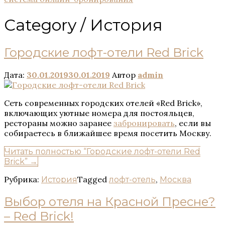
Category /
История
Городские лофт-отели Red Brick
Дата:
30.01.2019
30.01.2019
Автор
admin
Сеть современных городских отелей «Red Brick»,
включающих уютные номера для постояльцев,
рестораны можно заранее
забронировать
, если вы
собираетесь в ближайшее время посетить Москву.
Читать полностью
“Городские лофт-отели Red
Brick”
→
Рубрика:
Tagged
,
История
лофт-отель
Москва
Выбор отеля на Красной Пресне?
– Red Brick!