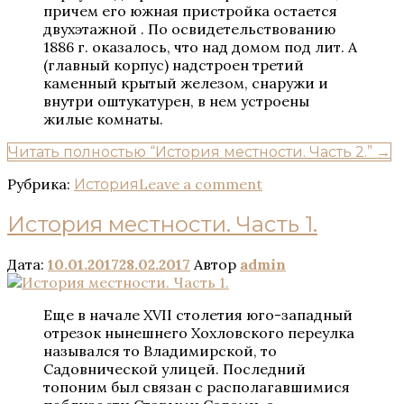
причем его южная пристройка остается
двухэтажной . По освидетельствованию
1886 г. оказалось, что над домом под лит. А
(главный корпус) надстроен третий
каменный крытый железом, снаружи и
внутри оштукатурен, в нем устроены
жилые комнаты.
Читать полностью
“История местности. Часть 2.”
→
Рубрика:
Leave a comment
История
История местности. Часть 1.
Дата:
10.01.2017
28.02.2017
Автор
admin
Еще в начале XVII столетия юго-западный
отрезок нынешнего Хохловского переулка
назывался то Владимирской, то
Садовнической улицей. Последний
топоним был связан с располагавшимися