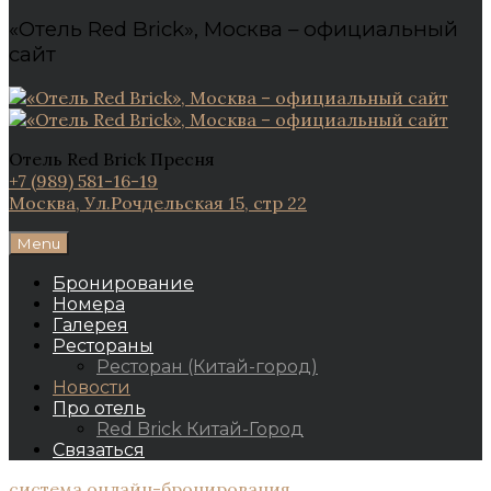
«Отель Red Brick», Москва – официальный
сайт
Отель Red Brick Пресня
+7 (989) 581-16-19
Москва, Ул.Рочдельская 15, стр 22
Menu
Бронирование
Номера
Галерея
Рестораны
Ресторан (Китай-город)
Новости
Про отель
Red Brick Китай-Город
Связаться
система онлайн-бронирования