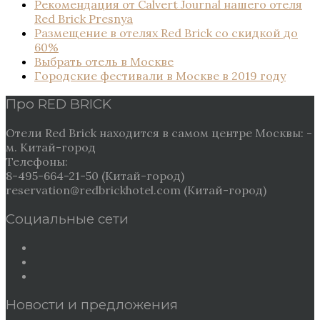
Рекомендация от Сalvert Journal нашего отеля
Red Brick Presnya
Размещение в отелях Red Brick со скидкой до
60%
Выбрать отель в Москве
Городские фестивали в Москве в 2019 году
Про RED BRICK
Отели Red Brick находится в самом центре Москвы: -
м. Китай-город
Телефоны:
8-495-664-21-50 (Китай-город)
reservation@redbrickhotel.com (Китай-город)
Социальные сети
Новости и предложения