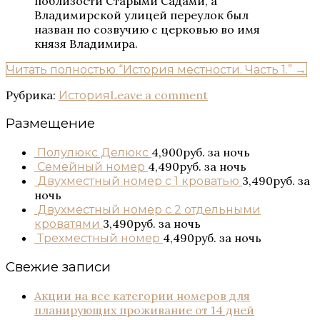
поблизости Старыми Садами, а
Владимирской улицей переулок был
назван по созвучию с церковью во имя
князя Владимира.
Читать полностью
“История местности. Часть 1.”
→
Рубрика:
Leave a comment
История
Размещение
4,900руб.
за ночь
Полулюкс Делюкс
4,490руб.
за ночь
Семейный номер
3,490руб.
за
Двухместный номер с 1 кроватью
ночь
Двухместный номер с 2 отдельными
3,490руб.
за ночь
кроватями
4,490руб.
за ночь
Трехместный номер
Свежие записи
Акции на все категории номеров для
планирующих проживание от 14 дней