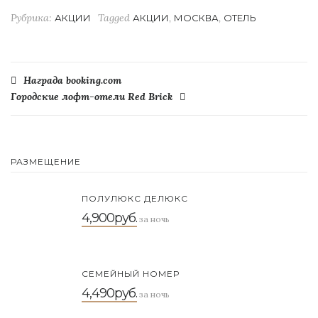
Рубрика:
Tagged
,
,
АКЦИИ
АКЦИИ
МОСКВА
ОТЕЛЬ
Навигация
Награда booking.com
Городские лофт-отели Red Brick
по
записям
РАЗМЕЩЕНИЕ
ПОЛУЛЮКС ДЕЛЮКС
4,900руб.
за ночь
СЕМЕЙНЫЙ НОМЕР
4,490руб.
за ночь